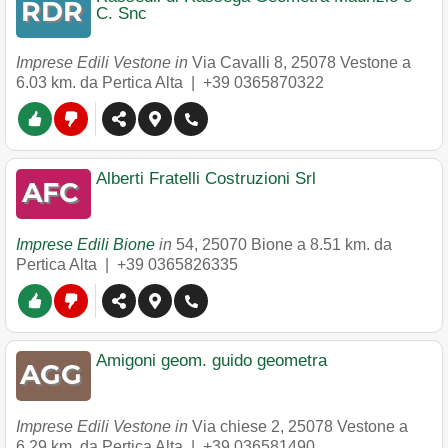
C. Snc
Imprese Edili Vestone in
Via Cavalli 8
,
25078
Vestone
a
6.03 km. da Pertica Alta |
+39 0365870322
Alberti Fratelli Costruzioni Srl
Imprese Edili Bione
in
54
,
25070
Bione
a 8.51 km. da
Pertica Alta |
+39 0365826335
Amigoni geom. guido geometra
Imprese Edili Vestone in
Via chiese 2
,
25078
Vestone
a
6.29 km. da Pertica Alta |
+39 036581490