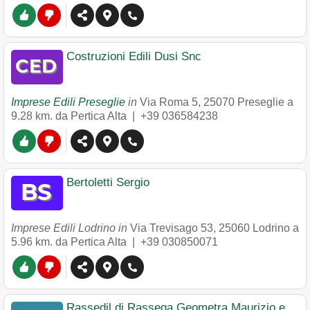
Costruzioni Edili Dusi Snc
Imprese Edili Preseglie
in
Via Roma 5
,
25070
Preseglie
a
9.28 km. da Pertica Alta |
+39 036584238
Bertoletti Sergio
Imprese Edili Lodrino in
Via Trevisago 53
,
25060
Lodrino
a
5.96 km. da Pertica Alta |
+39 030850071
Rassedil di Rassega Geometra Maurizio e