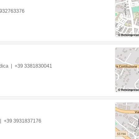
0932763376
dica
|
+39 3381830041
|
+39 3931837176