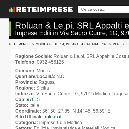
Roluan & Le.pi. SRL Appalti e
Imprese Edili in Via Sacro Cuore, 1G, 97
RETEIMPRESE
>
MODICA
>
EDILIZIA, IMPIANTISTICA E MATERIALI
>
IMPRESE ED
Ragione Sociale:
Roluan & Le.pi. SRL Appalti e Costru
Telefono:
0932 456126
Comune:
Modica
Quartiere/Località:
N.D.
Provincia:
Ragusa
Regione:
Sicilia
Indirizzo:
Via Sacro Cuore, 1G, 97015 Modica, Ragusa (
Cap:
97015
Stato:
Italia
Coordinate:
36° 50´ 27.85" N
14° 45´ 56.59" E
Sito Ufficiale
:
roluan.it
Categoria:
Imprese Edili Modica
Settore:
Edilizia, Impiantistica e Materiali Modica