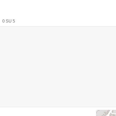
0
SU
5