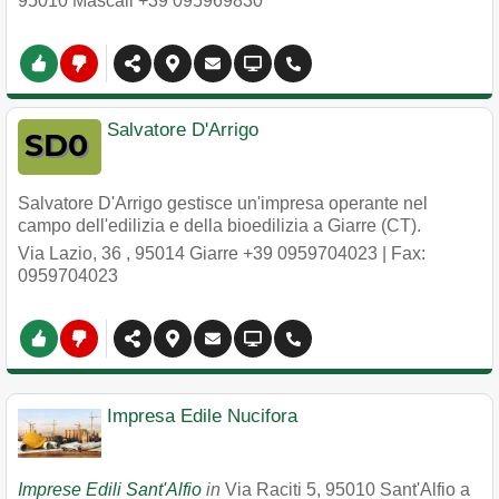
95010
Mascali
+39 095969830
Salvatore D'Arrigo
Salvatore D'Arrigo gestisce un'impresa operante nel
campo dell'edilizia e della bioedilizia a Giarre (CT).
Via Lazio, 36
,
95014
Giarre
+39 0959704023
| Fax:
0959704023
Impresa Edile Nucifora
Imprese Edili Sant'Alfio
in
Via Raciti 5
,
95010
Sant'Alfio
a