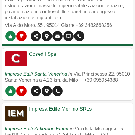
ristrutturazioni, massetti, impermeabilizzazioni, terrazze,
pavimentazioni, controsoffitti e pareti in cartongesso,
installazioni e impianti, ecc.
Via Aldo Moro, 55
,
95014
Giarre
+39 3482668256
Cosedil Spa
Imprese Edili Santa Venerina
in
Via Principessa 22
,
95010
Santa Venerina
a 4.23 km. da Milo |
+39 095954388
Impresa Edile Merlino SRLs
Imprese Edili Zafferana Etnea
in
Via della Montagna 15
,
95019
Zafferana Etnea
a 2.84 km. da Milo |
+39