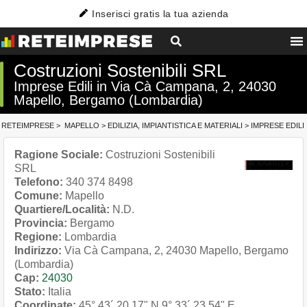
Inserisci gratis la tua azienda
Costruzioni Sostenibili SRL
Imprese Edili in Via Cà Campana, 2, 24030
Mapello, Bergamo (Lombardia)
RETEIMPRESE
>
MAPELLO
>
EDILIZIA, IMPIANTISTICA E MATERIALI
>
IMPRESE EDILI
Ragione Sociale:
Costruzioni Sostenibili
SRL
Telefono:
340 374 8498
Comune:
Mapello
Quartiere/Località:
N.D.
Provincia:
Bergamo
Regione:
Lombardia
Indirizzo:
Via Cà Campana, 2, 24030 Mapello, Bergamo
(Lombardia)
Cap:
24030
Stato:
Italia
Coordinate:
45° 43´ 20.17" N
9° 33´ 23.54" E