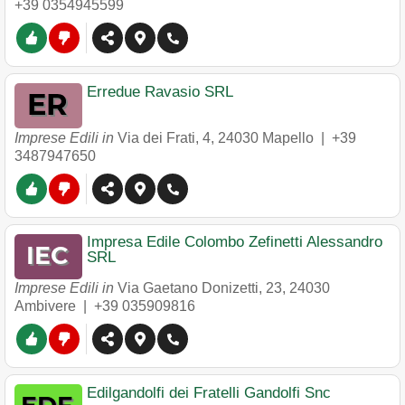
+39 0354945599
Erredue Ravasio SRL
Imprese Edili in
Via dei Frati, 4
,
24030
Mapello
|
+39
3487947650
Impresa Edile Colombo Zefinetti Alessandro
SRL
Imprese Edili in
Via Gaetano Donizetti, 23
,
24030
Ambivere
|
+39 035909816
Edilgandolfi dei Fratelli Gandolfi Snc