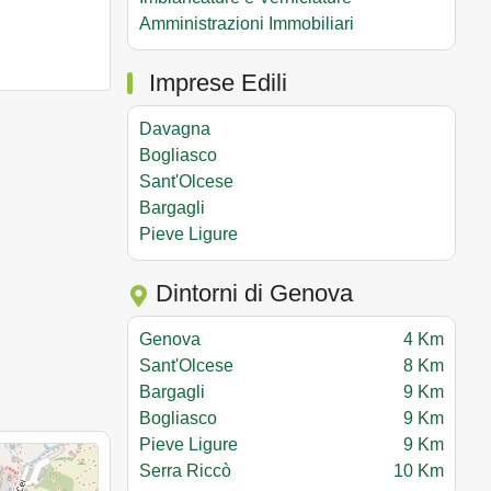
Amministrazioni Immobiliari
Imprese Edili
Davagna
Bogliasco
Sant'Olcese
Bargagli
Pieve Ligure
Dintorni di Genova
Genova
4 Km
Sant'Olcese
8 Km
Bargagli
9 Km
Bogliasco
9 Km
Pieve Ligure
9 Km
Serra Riccò
10 Km