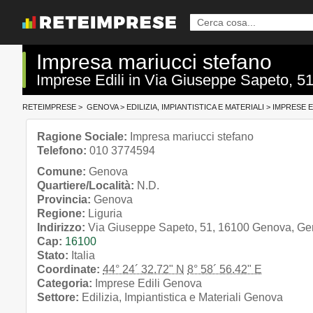
Impresa mariucci stefano
Imprese Edili in Via Giuseppe Sapeto, 5
RETEIMPRESE
>
GENOVA
>
EDILIZIA, IMPIANTISTICA E MATERIALI
>
IMPRESE E
Ragione Sociale:
Impresa mariucci stefano
Telefono:
010 3774594
Comune:
Genova
Quartiere/Località:
N.D.
Provincia:
Genova
Regione:
Liguria
Indirizzo:
Via Giuseppe Sapeto, 51, 16100 Genova, Gen
Cap:
16100
Stato:
Italia
Coordinate:
44° 24´ 32.72" N
8° 58´ 56.42" E
Categoria:
Imprese Edili Genova
Settore:
Edilizia, Impiantistica e Materiali Genova