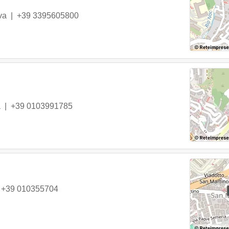
va
|
+39 3395605800
a
|
+39 0103991785
|
+39 010355704