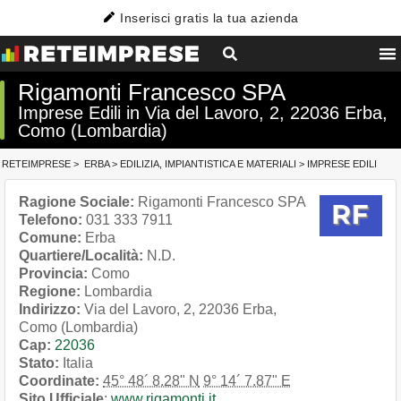
Inserisci gratis la tua azienda
Rigamonti Francesco SPA
Imprese Edili in Via del Lavoro, 2, 22036 Erba,
Como (Lombardia)
RETEIMPRESE
>
ERBA
>
EDILIZIA, IMPIANTISTICA E MATERIALI
>
IMPRESE EDILI
Ragione Sociale:
Rigamonti Francesco SPA
Telefono:
031 333 7911
Comune:
Erba
Quartiere/Località:
N.D.
Provincia:
Como
Regione:
Lombardia
Indirizzo:
Via del Lavoro, 2, 22036 Erba,
Como (Lombardia)
Cap:
22036
Stato:
Italia
Coordinate:
45° 48´ 8.28" N
9° 14´ 7.87" E
Sito Ufficiale
:
www.rigamonti.it