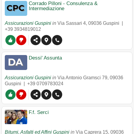
Corrado Pilloni - Consulenza &
Intermediazione
Assicurazioni Guspini
in
Via Sassari 4
,
09036
Guspini
|
+39 3934819012
Dessi' Assunta
Assicurazioni Guspini
in
Via Antonio Gramsci 79
,
09036
Guspini
|
+39 0709783024
F.f. Serci
Bitumi, Asfalti ed Affini Guspini
in
Via Caprera 15
,
09036