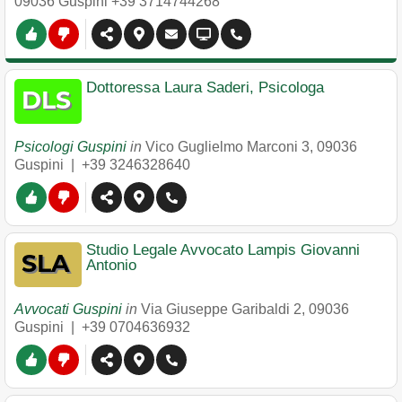
09036
Guspini
+39 3714744268
Dottoressa Laura Saderi, Psicologa
Psicologi Guspini
in
Vico Guglielmo Marconi 3
,
09036
Guspini
|
+39 3246328640
Studio Legale Avvocato Lampis Giovanni
Antonio
Avvocati Guspini
in
Via Giuseppe Garibaldi 2
,
09036
Guspini
|
+39 0704636932