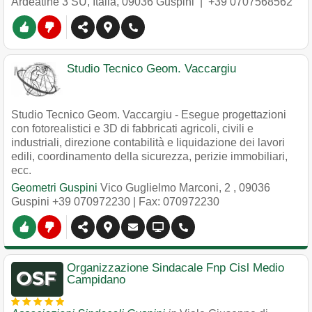
Ardeatine 3 SU, Italia
,
09036
Guspini
|
+39 0707568562
Studio Tecnico Geom. Vaccargiu
Studio Tecnico Geom. Vaccargiu - Esegue progettazioni
con fotorealistici e 3D di fabbricati agricoli, civili e
industriali, direzione contabilità e liquidazione dei lavori
edili, coordinamento della sicurezza, perizie immobiliari,
ecc.
Geometri Guspini
Vico Guglielmo Marconi, 2
,
09036
Guspini
+39 070972230
| Fax: 070972230
Organizzazione Sindacale Fnp Cisl Medio
Campidano