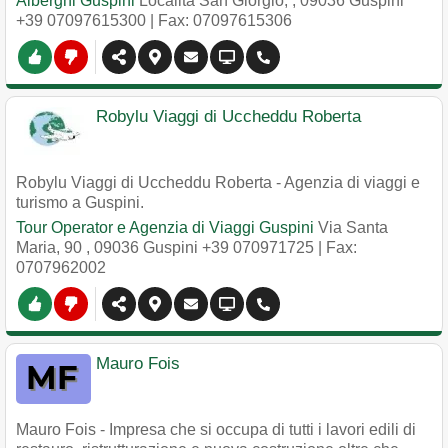
Alberghi Guspini
Località San Giorgio,
,
09036
Guspini
+39 07097615300
| Fax: 07097615306
Robylu Viaggi di Uccheddu Roberta
Robylu Viaggi di Uccheddu Roberta - Agenzia di viaggi e
turismo a Guspini.
Tour Operator e Agenzia di Viaggi Guspini
Via Santa
Maria, 90
,
09036
Guspini
+39 070971725
| Fax:
0707962002
Mauro Fois
Mauro Fois - Impresa che si occupa di tutti i lavori edili di