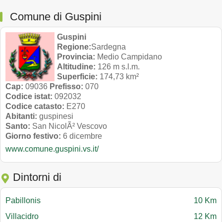
Comune di Guspini
Guspini
Regione:
Sardegna
Provincia:
Medio Campidano
Altitudine:
126 m s.l.m.
Superficie:
174,73 km²
Cap:
09036
Prefisso:
070
Codice istat:
092032
Codice catasto:
E270
Abitanti:
guspinesi
Santo:
San NicolÃ² Vescovo
Giorno festivo:
6 dicembre
www.comune.guspini.vs.it/
Dintorni di
Pabillonis
10 Km
Villacidro
12 Km