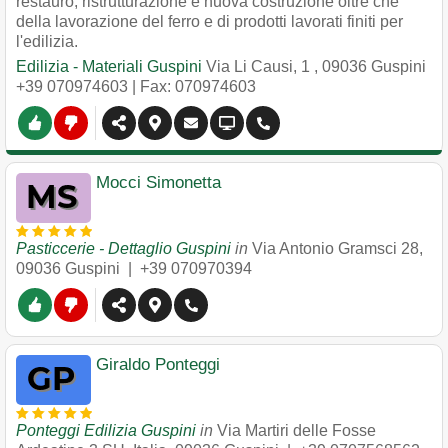
restauro, ristrutturazione e nuova costruzione oltre che
della lavorazione del ferro e di prodotti lavorati finiti per
l'edilizia.
Edilizia - Materiali Guspini
Via Li Causi, 1
,
09036
Guspini
+39 070974603
| Fax: 070974603
Mocci Simonetta
Pasticcerie - Dettaglio Guspini
in
Via Antonio Gramsci 28
,
09036
Guspini
|
+39 070970394
Giraldo Ponteggi
Ponteggi Edilizia Guspini
in
Via Martiri delle Fosse