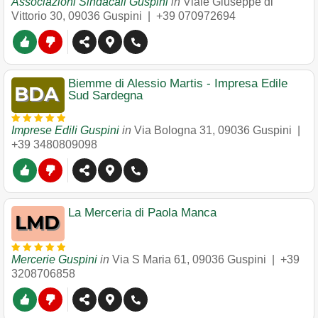
Associazioni Sindacali Guspini
in
Viale Giuseppe di
Vittorio 30
,
09036
Guspini
|
+39 070972694
Biemme di Alessio Martis - Impresa Edile
Sud Sardegna
Imprese Edili Guspini
in
Via Bologna 31
,
09036
Guspini
|
+39 3480809098
La Merceria di Paola Manca
Mercerie Guspini
in
Via S Maria 61
,
09036
Guspini
|
+39
3208706858