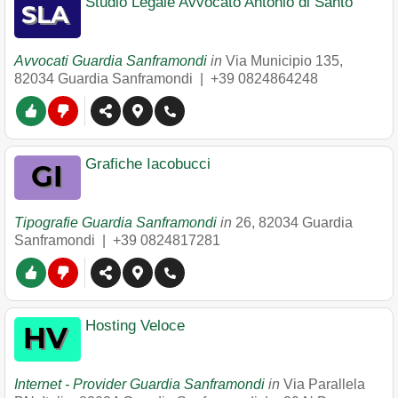
Studio Legale Avvocato Antonio di Santo
Avvocati Guardia Sanframondi
in
Via Municipio 135
,
82034
Guardia Sanframondi
|
+39 0824864248
Grafiche Iacobucci
Tipografie Guardia Sanframondi
in
26
,
82034
Guardia
Sanframondi
|
+39 0824817281
Hosting Veloce
Internet - Provider Guardia Sanframondi
in
Via Parallela