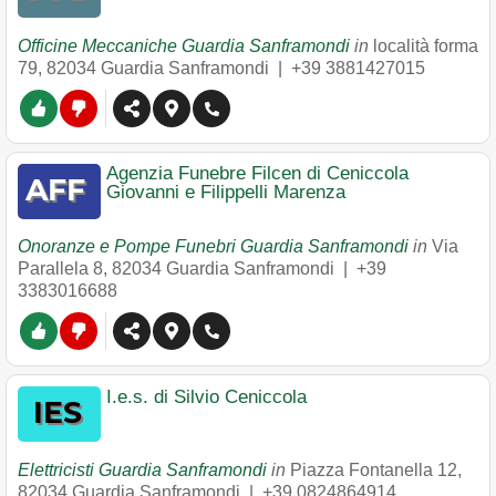
Officine Meccaniche Guardia Sanframondi
in
località forma
79
,
82034
Guardia Sanframondi
|
+39 3881427015
Agenzia Funebre Filcen di Ceniccola
Giovanni e Filippelli Marenza
Onoranze e Pompe Funebri Guardia Sanframondi
in
Via
Parallela 8
,
82034
Guardia Sanframondi
|
+39
3383016688
I.e.s. di Silvio Ceniccola
Elettricisti Guardia Sanframondi
in
Piazza Fontanella 12
,
82034
Guardia Sanframondi
|
+39 0824864914