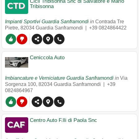
Cicli Tribisonna Snc di Salvatore e Mario
Tribisonna
Impianti Sportivi Guardia Sanframondi
in
Contrada Tre
Pietre
,
82034
Guardia Sanframondi
|
+39 0824864422
Ceniccola Auto
Imbiancature e Verniciature Guardia Sanframondi
in
Via
Sorgenza 100
,
82034
Guardia Sanframondi
|
+39
0824864967
Centro Auto F.lli di Paola Snc