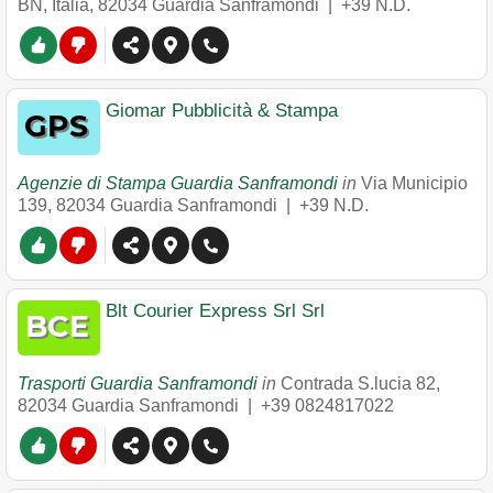
BN, Italia
,
82034
Guardia Sanframondi
|
+39 N.D.
Giomar Pubblicità & Stampa
Agenzie di Stampa Guardia Sanframondi
in
Via Municipio
139
,
82034
Guardia Sanframondi
|
+39 N.D.
Blt Courier Express Srl Srl
Trasporti Guardia Sanframondi
in
Contrada S.lucia 82
,
82034
Guardia Sanframondi
|
+39 0824817022