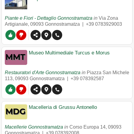
Piante e Fiori - Dettaglio Gonnostramatza
in
Via Zona
Artigianale
,
09093
Gonnostramatza
|
+39 0783929003
Museo Multimediale Turcus e Morus
Restauratori d'Arte Gonnostramatza
in
Piazza San Michele
113
,
09093
Gonnostramatza
|
+39 078392587
Macelleria di Grussu Antonello
Macellerie Gonnostramatza
in
Corso Europa 14
,
09093
Gonnostramatza
|
+39 078392008