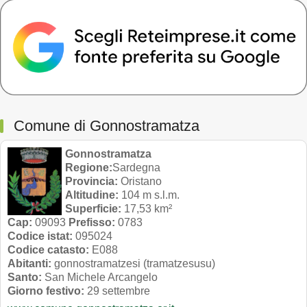
Comune di Gonnostramatza
Gonnostramatza
Regione:
Sardegna
Provincia:
Oristano
Altitudine:
104 m s.l.m.
Superficie:
17,53 km²
Cap:
09093
Prefisso:
0783
Codice istat:
095024
Codice catasto:
E088
Abitanti:
gonnostramatzesi (tramatzesusu)
Santo:
San Michele Arcangelo
Giorno festivo:
29 settembre