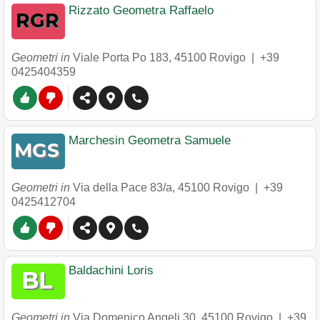
Rizzato Geometra Raffaelo
Geometri in
Viale Porta Po 183
,
45100
Rovigo
|
+39
0425404359
Marchesin Geometra Samuele
Geometri in
Via della Pace 83/a
,
45100
Rovigo
|
+39
0425412704
Baldachini Loris
Geometri in
Via Domenico Angeli 30
,
45100
Rovigo
|
+39