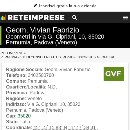
Inserisci gratis la tua azienda
Geom. Vivian Fabrizio
Geometri in Via G. Cipriani, 10, 35020
Pernumia, Padova (Veneto)
RETEIMPRESE
>
PERNUMIA
>
STUDI CONSULENZA E LIBERI PROFESSIONISTI
>
GEOMETRI
Ragione Sociale:
Geom. Vivian Fabrizio
Telefono:
3402500760
Comune:
Pernumia
Quartiere/Località:
N.D.
Provincia:
Padova
Regione:
Veneto
Indirizzo:
Via G. Cipriani, 10, 35020
Pernumia, Padova (Veneto)
Cap:
35020
Stato:
Italia
Coordinate:
45° 15´ 15.88" N
11° 47´ 34.31"