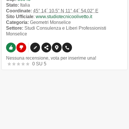
Stato:
Italia
Coordinate:
45° 14´ 10.5" N
11° 44´ 54.02" E
Sito Ufficiale
:
www.studiotecnicoolivetto.it
Categoria:
Geometri Monselice
Settore:
Studi Consulenza e Liberi Professionisti
Monselice
Nessuna recensione, vota per inserirne una!
0
SU
5