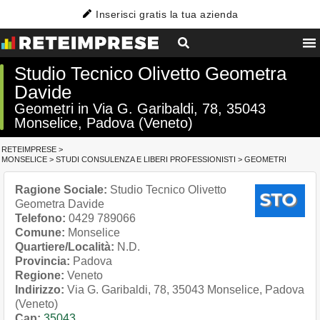
Inserisci gratis la tua azienda
Studio Tecnico Olivetto Geometra
Davide
Geometri in Via G. Garibaldi, 78, 35043
Monselice, Padova (Veneto)
RETEIMPRESE
>
MONSELICE
>
STUDI CONSULENZA E LIBERI PROFESSIONISTI
>
GEOMETRI
Ragione Sociale:
Studio Tecnico Olivetto
Geometra Davide
Telefono:
0429 789066
Comune:
Monselice
Quartiere/Località:
N.D.
Provincia:
Padova
Regione:
Veneto
Indirizzo:
Via G. Garibaldi, 78, 35043 Monselice, Padova
(Veneto)
Cap:
35043