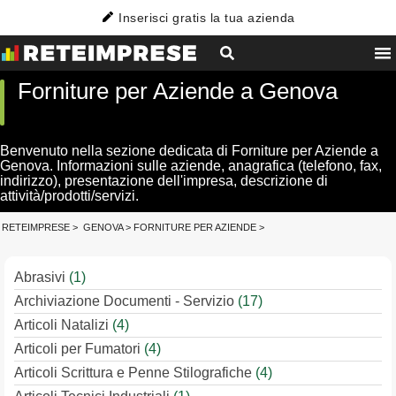
Inserisci gratis la tua azienda
Forniture per Aziende a Genova
Benvenuto nella sezione dedicata di Forniture per Aziende a
Genova. Informazioni sulle aziende, anagrafica (telefono, fax,
indirizzo), presentazione dell'impresa, descrizione di
attività/prodotti/servizi.
RETEIMPRESE
>
GENOVA
>
FORNITURE PER AZIENDE
>
Abrasivi
(1)
Archiviazione Documenti - Servizio
(17)
Articoli Natalizi
(4)
Articoli per Fumatori
(4)
Articoli Scrittura e Penne Stilografiche
(4)