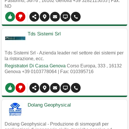
Pastorino, 36/76
,
16162
Genova
+39 3282115055
| Fax:
ND
Tds Sistemi Srl
Tds Sistemi Srl - Azienda leader nel settore dei sistemi per
la ristorazione, ecc.
Registratori Di Cassa Genova
Corso Europa, 333
,
16132
Genova
+39 0103778064
| Fax: 010395716
Dolang Geophysical
Dolang Geophysical - Produzione di sismografi per