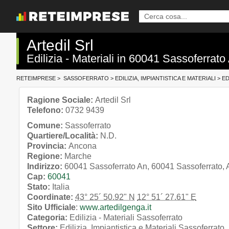
Artedil Srl
Edilizia - Materiali in 60041 Sassoferra
RETEIMPRESE
>
SASSOFERRATO
>
EDILIZIA, IMPIANTISTICA E MATERIALI
>
ED
Ragione Sociale:
Artedil Srl
Telefono:
0732 9439
Comune:
Sassoferrato
Quartiere/Località:
N.D.
Provincia:
Ancona
Regione:
Marche
Indirizzo:
60041 Sassoferrato An, 60041 Sassoferrato,
Cap:
60041
Stato:
Italia
Coordinate:
43° 25´ 50.92" N
12° 51´ 27.61" E
Sito Ufficiale
:
www.artedilgenga.it
Categoria:
Edilizia - Materiali Sassoferrato
Settore:
Edilizia, Impiantistica e Materiali Sassoferrato