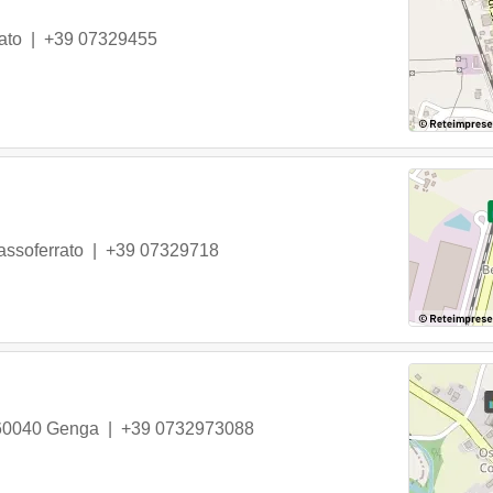
ato
|
+39 07329455
assoferrato
|
+39 07329718
60040
Genga
|
+39 0732973088