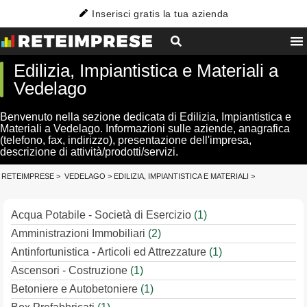
Inserisci gratis la tua azienda
Edilizia, Impiantistica e Materiali a
Vedelago
Benvenuto nella sezione dedicata di Edilizia, Impiantistica e
Materiali a Vedelago. Informazioni sulle aziende, anagrafica
(telefono, fax, indirizzo), presentazione dell'impresa,
descrizione di attività/prodotti/servizi.
RETEIMPRESE
>
VEDELAGO
>
EDILIZIA, IMPIANTISTICA E MATERIALI
>
Acqua Potabile - Società di Esercizio
(1)
Amministrazioni Immobiliari
(2)
Antinfortunistica - Articoli ed Attrezzature
(1)
Ascensori - Costruzione
(1)
Betoniere e Autobetoniere
(1)