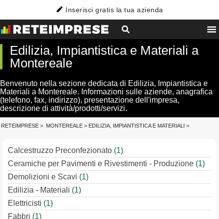
Inserisci gratis la tua azienda
Edilizia, Impiantistica e Materiali a
Montereale
Benvenuto nella sezione dedicata di Edilizia, Impiantistica e
Materiali a Montereale. Informazioni sulle aziende, anagrafica
(telefono, fax, indirizzo), presentazione dell'impresa,
descrizione di attività/prodotti/servizi.
RETEIMPRESE
>
MONTEREALE
>
EDILIZIA, IMPIANTISTICA E MATERIALI
>
Calcestruzzo Preconfezionato
(1)
Ceramiche per Pavimenti e Rivestimenti - Produzione
(1)
Demolizioni e Scavi
(1)
Edilizia - Materiali
(1)
Elettricisti
(1)
Fabbri
(1)