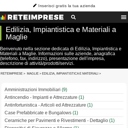
Inserisci gratis la tua azienda
Edilizia, Impiantistica e Materiali a
Maglie
Benvenuto nella sezione dedicata di Edilizia, Impiantistica e
Materiali a Maglie. Informazioni sulle aziende, anagrafica
(telefono, fax, indirizzo), presentazione dell'impresa,
descrizione di attività/prodotti/servizi.
RETEIMPRESE
>
MAGLIE
>
EDILIZIA, IMPIANTISTICA E MATERIALI
>
Amministrazioni Immobiliari
(9)
Antincendio - Impianti e Attrezzature
(1)
Antinfortunistica - Articoli ed Attrezzature
(1)
Case Prefabbricate e Bungalows
(1)
Ceramiche per Pavimenti e Rivestimenti - Dettaglio
(1)