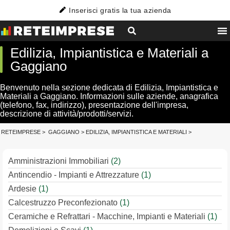
Inserisci gratis la tua azienda
Edilizia, Impiantistica e Materiali a
Gaggiano
Benvenuto nella sezione dedicata di Edilizia, Impiantistica e
Materiali a Gaggiano. Informazioni sulle aziende, anagrafica
(telefono, fax, indirizzo), presentazione dell'impresa,
descrizione di attività/prodotti/servizi.
RETEIMPRESE
>
GAGGIANO
>
EDILIZIA, IMPIANTISTICA E MATERIALI
>
Amministrazioni Immobiliari
(2)
Antincendio - Impianti e Attrezzature
(1)
Ardesie
(1)
Calcestruzzo Preconfezionato
(1)
Ceramiche e Refrattari - Macchine, Impianti e Materiali
(1)