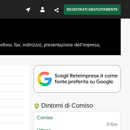
REGISTRATI GRATUITAMENTE
efono, fax, indirizzo), presentazione dell'impresa,
Dintorni di Comiso
Comiso
0 Km