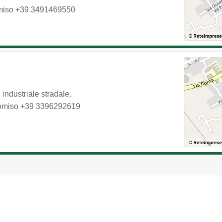
iso
+39 3491469550
industriale stradale.
omiso
+39 3396292619