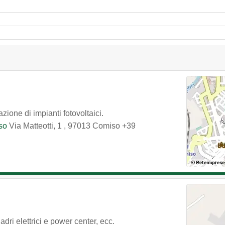
zione di impianti fotovoltaici.
iso
Via Matteotti, 1
,
97013
Comiso
+39
quadri elettrici e power center, ecc.