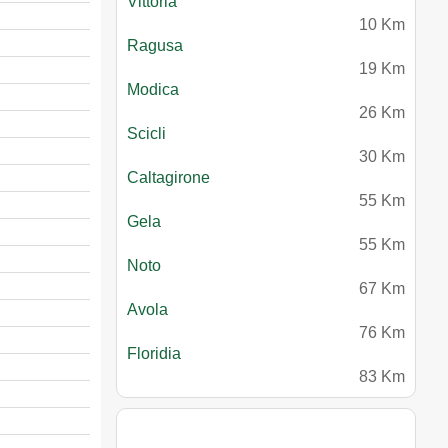
Vittoria
10 Km
Ragusa
19 Km
Modica
26 Km
Scicli
30 Km
Caltagirone
55 Km
Gela
55 Km
Noto
67 Km
Avola
76 Km
Floridia
83 Km