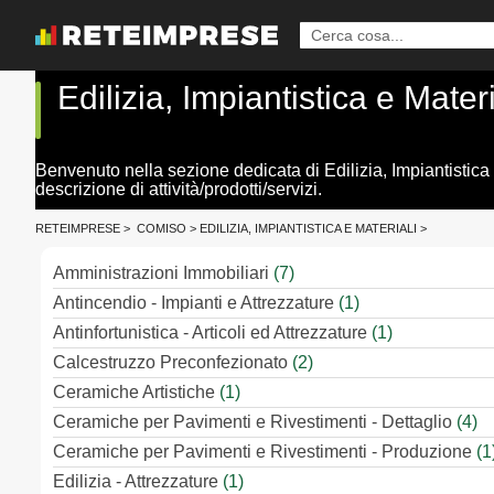
Edilizia, Impiantistica e Mate
Benvenuto nella sezione dedicata di Edilizia, Impiantistica 
descrizione di attività/prodotti/servizi.
RETEIMPRESE
>
COMISO
>
EDILIZIA, IMPIANTISTICA E MATERIALI
>
Amministrazioni Immobiliari
(7)
Antincendio - Impianti e Attrezzature
(1)
Antinfortunistica - Articoli ed Attrezzature
(1)
Calcestruzzo Preconfezionato
(2)
Ceramiche Artistiche
(1)
Ceramiche per Pavimenti e Rivestimenti - Dettaglio
(4)
Ceramiche per Pavimenti e Rivestimenti - Produzione
(1
Edilizia - Attrezzature
(1)