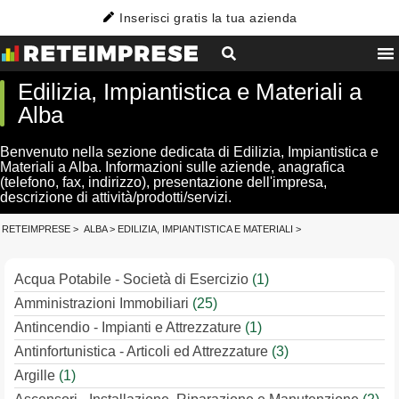
Inserisci gratis la tua azienda
Edilizia, Impiantistica e Materiali a
Alba
Benvenuto nella sezione dedicata di Edilizia, Impiantistica e
Materiali a Alba. Informazioni sulle aziende, anagrafica
(telefono, fax, indirizzo), presentazione dell'impresa,
descrizione di attività/prodotti/servizi.
RETEIMPRESE
>
ALBA
>
EDILIZIA, IMPIANTISTICA E MATERIALI
>
Acqua Potabile - Società di Esercizio
(1)
Amministrazioni Immobiliari
(25)
Antincendio - Impianti e Attrezzature
(1)
Antinfortunistica - Articoli ed Attrezzature
(3)
Argille
(1)