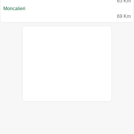
63 Km
Moncalieri
69 Km