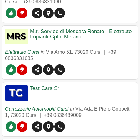
Cursi
|
+39 0836331990
M.r. Service di Moscara Renato - Elettrauto -
Impianti Gpl e Metano
Elettrauto Cursi
in
Via Arno 51
,
73020
Cursi
|
+39
0836331635
Test Cars Srl
Carrozzerie Automobili Cursi
in
Via Ada E Piero Gobbetti
1
,
73020
Cursi
|
+39 0836439009