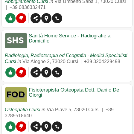
Abbigliamento Cursi
in
Via Umberto Saba 1
,
73020
Cursi
|
+39 0836332471
Sanità Home Service - Radiografie a
Domicilio
Radiologia, Radioterapia ed Ecografia - Medici Specialisti
Cursi
in
Via Alogne 2
,
73020
Cursi
|
+39 3204229498
Fisioterapista Osteopata Dott. Danilo De
Giorgi
Osteopatia Cursi
in
Via Piave 5
,
73020
Cursi
|
+39
3289518640