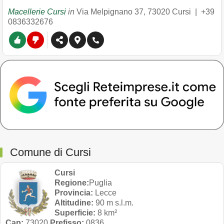
Macellerie Cursi
in
Via Melpignano 37
,
73020
Cursi
|
+39
0836332676
Comune di Cursi
Cursi
Regione:
Puglia
Provincia:
Lecce
Altitudine:
90 m s.l.m.
Superficie:
8 km²
Cap:
73020
Prefisso:
0836