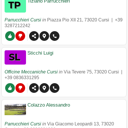
Tiziano Parrucchieri
Parrucchieri Cursi
in
Piazza Pio XII 21
,
73020
Cursi
|
+39
3287212242
Sticchi Luigi
Officine Meccaniche Cursi
in
Via Tevere 75
,
73020
Cursi
|
+39 0836331295
Colazzo Alessandro
Parrucchieri Cursi
in
Via Giacomo Leopardi 13
,
73020