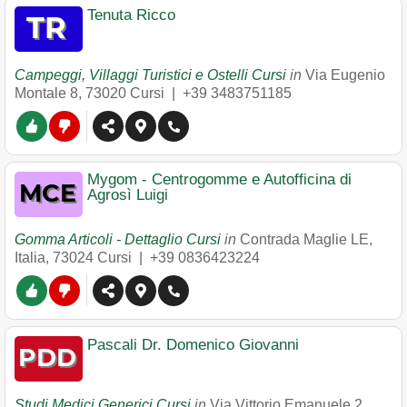
Tenuta Ricco
Campeggi, Villaggi Turistici e Ostelli Cursi
in
Via Eugenio
Montale 8
,
73020
Cursi
|
+39 3483751185
Mygom - Centrogomme e Autofficina di
Agrosì Luigi
Gomma Articoli - Dettaglio Cursi
in
Contrada Maglie LE,
Italia
,
73024
Cursi
|
+39 0836423224
Pascali Dr. Domenico Giovanni
Studi Medici Generici Cursi
in
Via Vittorio Emanuele 2
,