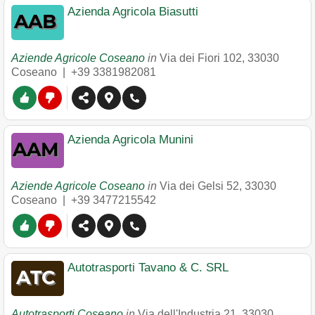
Azienda Agricola Biasutti
Aziende Agricole Coseano
in
Via dei Fiori 102
,
33030
Coseano
|
+39 3381982081
Azienda Agricola Munini
Aziende Agricole Coseano
in
Via dei Gelsi 52
,
33030
Coseano
|
+39 3477215542
Autotrasporti Tavano & C. SRL
Autotrasporti Coseano
in
Via dell'Industria 21
,
33030