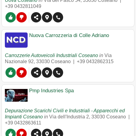
Uova Coseano
in
Via del Pasco 54
,
33030
Coseano
|
+39 0432811049
Nuova Carrozzeria di Colle Adriano
Carrozzerie Autoveicoli Industriali Coseano
in
Via
Nazionale 92
,
33030
Coseano
|
+39 0432862315
Pmp Industries Spa
Depurazione Scarichi Civili e Industriali - Apparecchi ed
Impianti Coseano
in
Via dell'Industria 2
,
33030
Coseano
|
+39 0432863611