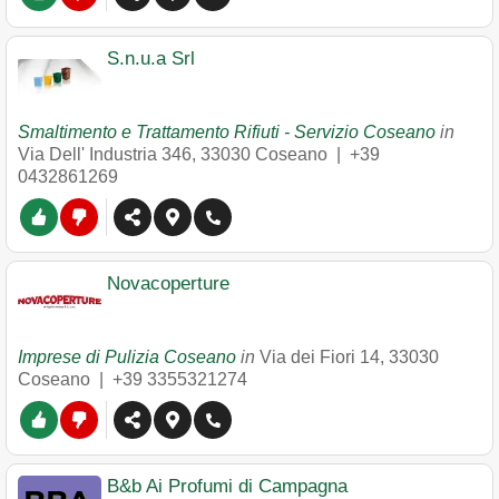
S.n.u.a Srl
Smaltimento e Trattamento Rifiuti - Servizio Coseano
in
Via Dell' Industria 346
,
33030
Coseano
|
+39
0432861269
Novacoperture
Imprese di Pulizia Coseano
in
Via dei Fiori 14
,
33030
Coseano
|
+39 3355321274
B&b Ai Profumi di Campagna