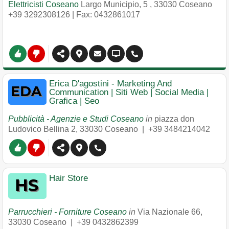
Elettricisti Coseano
Largo Municipio, 5
,
33030
Coseano
+39 3292308126
| Fax: 0432861017
Erica D'agostini - Marketing And
Communication | Siti Web | Social Media |
Grafica | Seo
Pubblicità - Agenzie e Studi Coseano
in
piazza don
Ludovico Bellina 2
,
33030
Coseano
|
+39 3484214042
Hair Store
Parrucchieri - Forniture Coseano
in
Via Nazionale 66
,
33030
Coseano
|
+39 0432862399