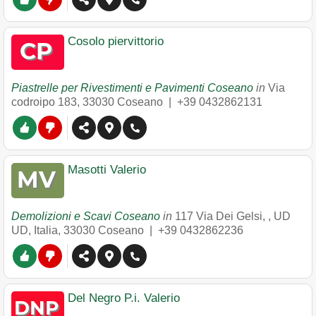
Cosolo piervittorio
Piastrelle per Rivestimenti e Pavimenti Coseano
in
Via
codroipo 183
,
33030
Coseano
|
+39 0432862131
Masotti Valerio
Demolizioni e Scavi Coseano
in
117 Via Dei Gelsi, , UD
UD, Italia
,
33030
Coseano
|
+39 0432862236
Del Negro P.i. Valerio