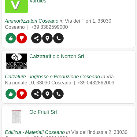
Varules
Ammortizzatori Coseano
in
Via dei Fiori 1
,
33030
Coseano
|
+39 3382599000
Calzaturificio Norton Srl
Calzature - Ingrosso e Produzione Coseano
in
Via
Nazionale 10
,
33030
Coseano
|
+39 0432862003
Oc Friuli Srl
Edilizia - Materiali Coseano
in
Via dell'Industria 2
,
33030