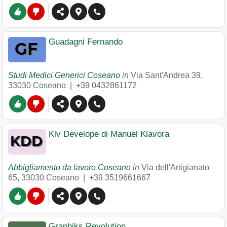
Guadagni Fernando
Studi Medici Generici Coseano
in
Via Sant'Andrea 39
,
33030
Coseano
|
+39 0432861172
Klv Develope di Manuel Klavora
Abbigliamento da lavoro Coseano
in
Via dell'Artigianato
65
,
33030
Coseano
|
+39 3519661667
Graphiks Revolution