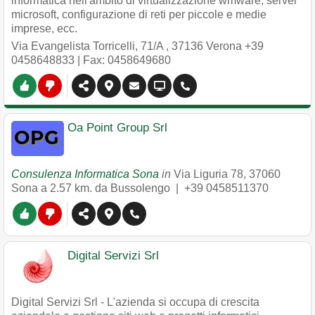
informatica nell'ambito di virtualizzazione wmware, server
microsoft, configurazione di reti per piccole e medie
imprese, ecc.
Via Evangelista Torricelli, 71/A
,
37136
Verona
+39
0458648833
| Fax: 0458649680
Oa Point Group Srl
Consulenza Informatica Sona
in
Via Liguria 78
,
37060
Sona
a 2.57 km. da Bussolengo |
+39 0458511370
Digital Servizi Srl
Digital Servizi Srl - L'azienda si occupa di crescita