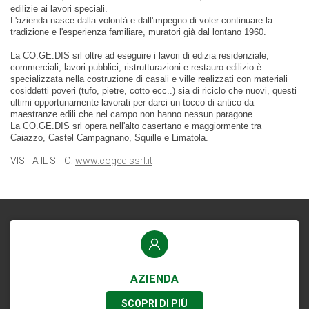
edilizie ai lavori speciali.
L'azienda nasce dalla volontà e dall'impegno di voler continuare la
tradizione e l'esperienza familiare, muratori già dal lontano 1960.
La CO.GE.DIS srl oltre ad eseguire i lavori di edizia residenziale,
commerciali, lavori pubblici, ristrutturazioni e restauro edilizio è
specializzata nella costruzione di casali e ville realizzati con materiali
cosiddetti poveri (tufo, pietre, cotto ecc..) sia di riciclo che nuovi, questi
ultimi opportunamente lavorati per darci un tocco di antico da
maestranze edili che nel campo non hanno nessun paragone.
La CO.GE.DIS srl opera nell'alto casertano e maggiormente tra
Caiazzo, Castel Campagnano, Squille e Limatola.
VISITA IL SITO:
www.cogedissrl.it
AZIENDA
SCOPRI DI PIÙ