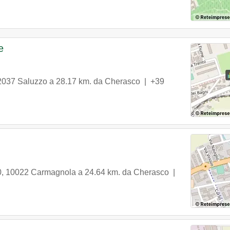
e
2037
Saluzzo
a 28.17 km. da Cherasco |
+39
0
,
10022
Carmagnola
a 24.64 km. da Cherasco |