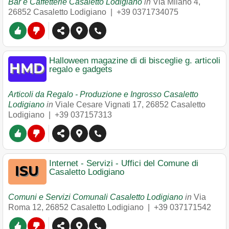
Bar e Caffetterie Casaletto Lodigiano
in
Via Milano 4
,
26852
Casaletto Lodigiano
|
+39 0371734075
Halloween magazine di di bisceglie g. articoli
regalo e gadgets
Articoli da Regalo - Produzione e Ingrosso Casaletto
Lodigiano
in
Viale Cesare Vignati 17
,
26852
Casaletto
Lodigiano
|
+39 037157313
Internet - Servizi - Uffici del Comune di
Casaletto Lodigiano
Comuni e Servizi Comunali Casaletto Lodigiano
in
Via
Roma 12
,
26852
Casaletto Lodigiano
|
+39 037171542