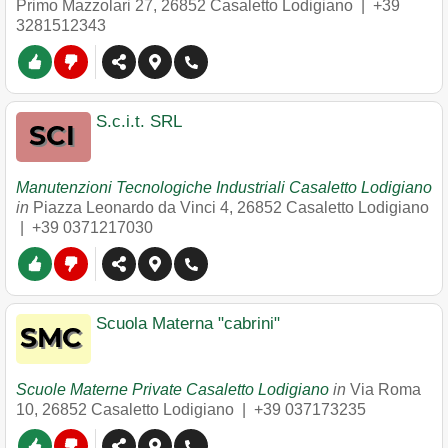
Primo Mazzolari 27
,
26852
Casaletto Lodigiano
|
+39
3281512343
S.c.i.t. SRL
Manutenzioni Tecnologiche Industriali Casaletto Lodigiano
in
Piazza Leonardo da Vinci 4
,
26852
Casaletto Lodigiano
|
+39 0371217030
Scuola Materna "cabrini"
Scuole Materne Private Casaletto Lodigiano
in
Via Roma
10
,
26852
Casaletto Lodigiano
|
+39 037173235