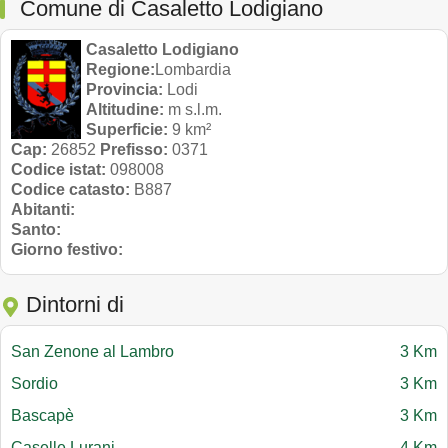
Comune di Casaletto Lodigiano
Casaletto Lodigiano
Regione:
Lombardia
Provincia:
Lodi
Altitudine:
m s.l.m.
Superficie:
9 km²
Cap:
26852
Prefisso:
0371
Codice istat:
098008
Codice catasto:
B887
Abitanti:
Santo:
Giorno festivo:
Dintorni di
San Zenone al Lambro
3 Km
Sordio
3 Km
Bascapè
3 Km
Caselle Lurani
4 Km