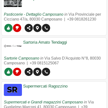
Pasticcerie - Dettaglio Camposano
in
Via Provinciale per
Cicciano 47/a
,
80030
Camposano
|
+39 0818261230
Sartoria Amato Tendaggi
Sartorie Camposano
in
Via Salvo D'Acquisto N°8
,
80030
Camposano
|
+39 0815125067
Supermercati Ragozzino
Supermercati e Grandi magazzini Camposano
in
Via
Guglielmo Marconi 41
,
80030
Camposano
|
+39