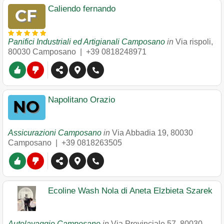
Caliendo fernando
Panifici Industriali ed Artigianali Camposano
in
Via rispoli
,
80030
Camposano
|
+39 0818248971
Napolitano Orazio
Assicurazioni Camposano
in
Via Abbadia 19
,
80030
Camposano
|
+39 0818263505
Ecoline Wash Nola di Aneta Elzbieta Szarek
Autolavaggio Camposano
in
Via Provinciale 57
,
80030