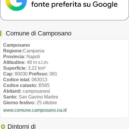
Comune di Camposano
Camposano
Regione:
Campania
Provincia:
Napoli
Altitudine:
48 m s.l.m.
Superficie:
3,22 km²
Cap:
80030
Prefisso:
081
Codice istat:
063013
Codice catasto:
B565
Abitanti:
camposanesi
Santo:
San Gavino Martire
Giorno festivo:
25 ottobre
www.comune.camposano.na.it/
Dintorni di