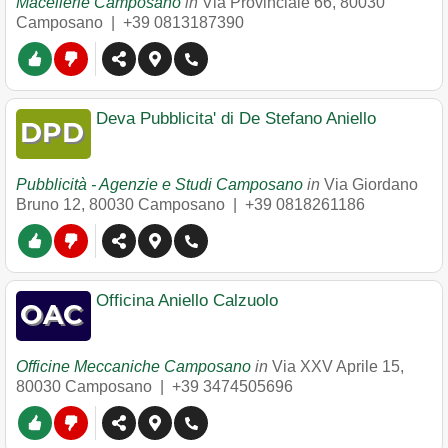
Macellerie Camposano
in
Via Provinciale 66
,
80030
Camposano
|
+39 0813187390
Deva Pubblicita' di De Stefano Aniello
Pubblicità - Agenzie e Studi Camposano
in
Via Giordano
Bruno 12
,
80030
Camposano
|
+39 0818261186
Officina Aniello Calzuolo
Officine Meccaniche Camposano
in
Via XXV Aprile 15
,
80030
Camposano
|
+39 3474505696