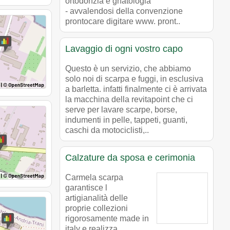
ortodonzia e gnatologia
- avvalendosi della convenzione
prontocare digitare www. pront..
Lavaggio di ogni vostro capo
Questo è un servizio, che abbiamo
solo noi di scarpa e fuggi, in esclusiva
a barletta. infatti finalmente ci è arrivata
la macchina della revitapoint che ci
serve per lavare scarpe, borse,
indumenti in pelle, tappeti, guanti,
caschi da motociclisti,..
Calzature da sposa e cerimonia
Carmela scarpa
garantisce l
artigianalità delle
proprie collezioni
rigorosamente made in
italy e realizza