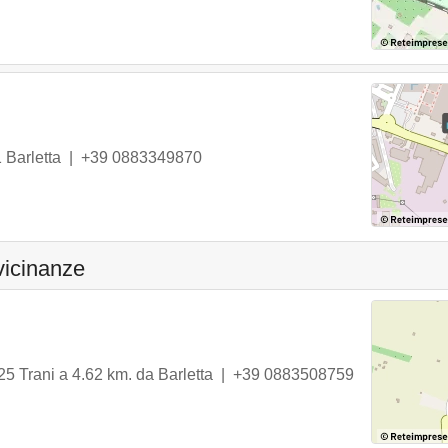
1
Barletta
|
+39 0883349870
 vicinanze
25
Trani
a 4.62 km. da Barletta |
+39 0883508759