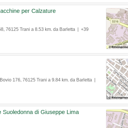
Macchine per Calzature
68
,
76125
Trani
a 8.53 km. da Barletta |
+39
 Bovio 176
,
76125
Trani
a 9.84 km. da Barletta |
ne Suoledonna di Giuseppe Lima