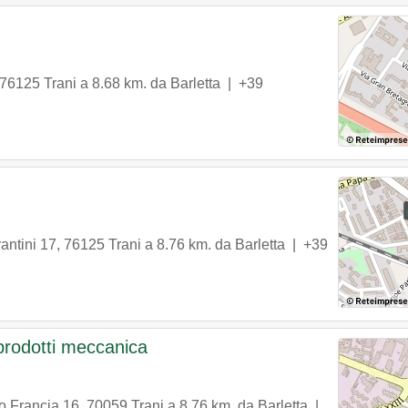
76125
Trani
a 8.68 km. da Barletta |
+39
antini 17
,
76125
Trani
a 8.76 km. da Barletta |
+39
prodotti meccanica
o Francia 16
,
70059
Trani
a 8.76 km. da Barletta |