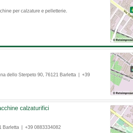
hine per calzature e pelletterie.
a dello Sterpeto 90
,
76121
Barletta
|
+39
chine calzaturifici
1
Barletta
|
+39 0883334082