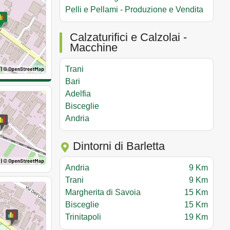
Pelli e Pellami - Produzione e Vendita
Calzaturifici e Calzolai -
Macchine
Trani
Bari
Adelfia
Bisceglie
Andria
Dintorni di Barletta
Andria
9 Km
Trani
9 Km
Margherita di Savoia
15 Km
Bisceglie
15 Km
Trinitapoli
19 Km