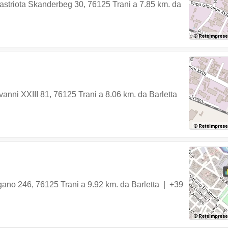
astriota Skanderbeg 30
,
76125
Trani
a 7.85 km. da
anni XXIII 81
,
76125
Trani
a 8.06 km. da Barletta
gano 246
,
76125
Trani
a 9.92 km. da Barletta |
+39