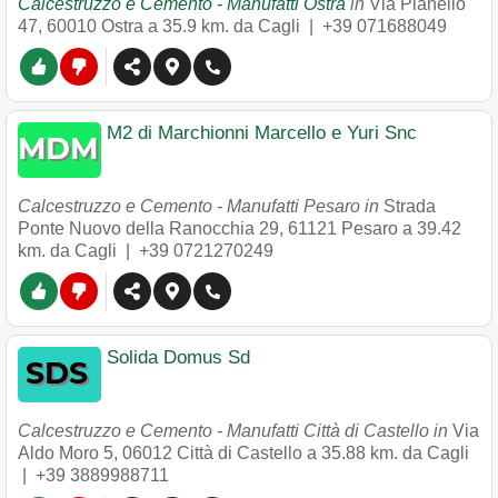
Calcestruzzo e Cemento - Manufatti Ostra
in
Via Pianello
47
,
60010
Ostra
a 35.9 km. da Cagli |
+39 071688049
M2 di Marchionni Marcello e Yuri Snc
Calcestruzzo e Cemento - Manufatti Pesaro in
Strada
Ponte Nuovo della Ranocchia 29
,
61121
Pesaro
a 39.42
km. da Cagli |
+39 0721270249
Solida Domus Sd
Calcestruzzo e Cemento - Manufatti Città di Castello in
Via
Aldo Moro 5
,
06012
Città di Castello
a 35.88 km. da Cagli
|
+39 3889988711