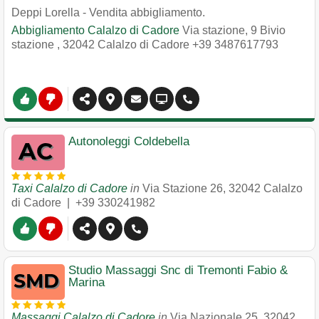
Deppi Lorella - Vendita abbigliamento.
Abbigliamento Calalzo di Cadore
Via stazione, 9 Bivio
stazione
,
32042
Calalzo di Cadore
+39 3487617793
Autonoleggi Coldebella
Taxi Calalzo di Cadore
in
Via Stazione 26
,
32042
Calalzo
di Cadore
|
+39 330241982
Studio Massaggi Snc di Tremonti Fabio &
Marina
Massaggi Calalzo di Cadore
in
Via Nazionale 25
,
32042