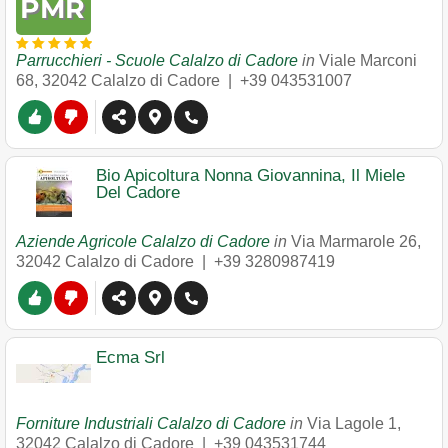
Parrucchieri - Scuole Calalzo di Cadore
in
Viale Marconi
68
,
32042
Calalzo di Cadore
|
+39 043531007
Bio Apicoltura Nonna Giovannina, Il Miele
Del Cadore
Aziende Agricole Calalzo di Cadore
in
Via Marmarole 26
,
32042
Calalzo di Cadore
|
+39 3280987419
Ecma Srl
Forniture Industriali Calalzo di Cadore
in
Via Lagole 1
,
32042
Calalzo di Cadore
|
+39 043531744