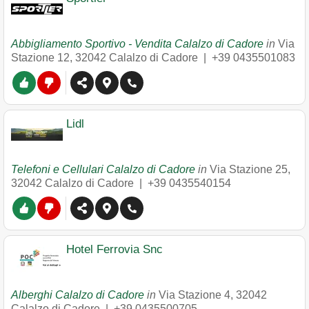
Abbigliamento Sportivo - Vendita Calalzo di Cadore
in
Via
Stazione 12
,
32042
Calalzo di Cadore
|
+39 0435501083
Lidl
Telefoni e Cellulari Calalzo di Cadore
in
Via Stazione 25
,
32042
Calalzo di Cadore
|
+39 0435540154
Hotel Ferrovia Snc
Alberghi Calalzo di Cadore
in
Via Stazione 4
,
32042
Calalzo di Cadore
|
+39 0435500705