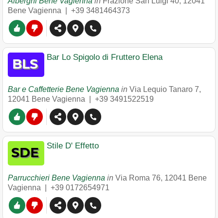
Alberghi Bene Vagienna
in
Frazione San Luigi 40
,
12041
Bene Vagienna
|
+39 3481464373
Bar Lo Spigolo di Fruttero Elena
Bar e Caffetterie Bene Vagienna
in
Via Lequio Tanaro 7
,
12041
Bene Vagienna
|
+39 3491522519
Stile D' Effetto
Parrucchieri Bene Vagienna
in
Via Roma 76
,
12041
Bene
Vagienna
|
+39 0172654971