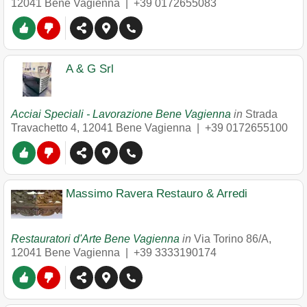
12041
Bene Vagienna
|
+39 0172655083
A & G Srl
Acciai Speciali - Lavorazione Bene Vagienna
in
Strada
Travachetto 4
,
12041
Bene Vagienna
|
+39 0172655100
Massimo Ravera Restauro & Arredi
Restauratori d'Arte Bene Vagienna
in
Via Torino 86/A
,
12041
Bene Vagienna
|
+39 3333190174