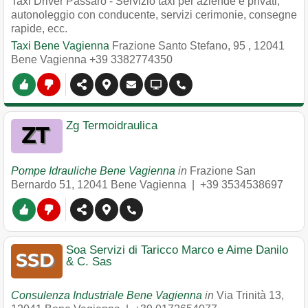
Taxi Driver Passaro - Servizio taxi per aziende e privati,
autonoleggio con conducente, servizi cerimonie, consegne
rapide, ecc.
Taxi Bene Vagienna
Frazione Santo Stefano, 95
,
12041
Bene Vagienna
+39 3382774350
Zg Termoidraulica
Pompe Idrauliche Bene Vagienna
in
Frazione San
Bernardo 51
,
12041
Bene Vagienna
|
+39 3534538697
Soa Servizi di Taricco Marco e Aime Danilo
& C. Sas
Consulenza Industriale Bene Vagienna
in
Via Trinità 13
,