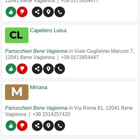
12041
Bene Vagienna
|
+39 0172654077
Capellero Luisa
Parrucchieri Bene Vagienna
in
Viale Guglielmo Marconi 7
,
12041
Bene Vagienna
|
+39 0172654447
Miriana
Parrucchieri Bene Vagienna
in
Via Roma 61
,
12041
Bene
Vagienna
|
+39 3314257420