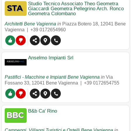
Studio Tecnico Associato Theo Geometra
Giaccardi Geometra Pellegrino Arch. Ronco
Geometra Colombano
Architetti Bene Vagienna
in
Piazza Botero 18
,
12041
Bene
Vagienna
|
+39 0172654960
Anselmo Impianti Srl
Pastifici - Macchine e Impianti Bene Vagienna
in
Via
Fossano 33
,
12041
Bene Vagienna
|
+39 0172654755
B&b Ca' Rino
Campeggi, Villaggi Turistici e Ostelli Bene Vagienna
in