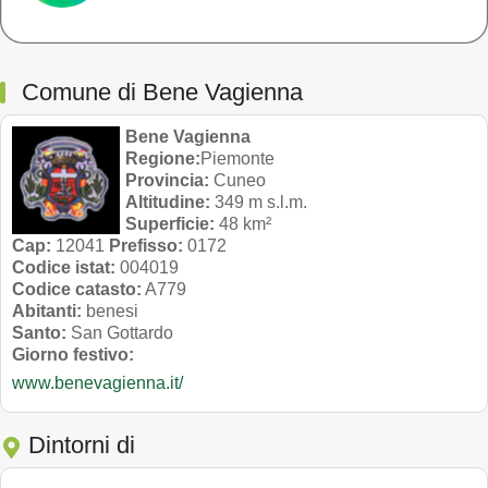
Comune di Bene Vagienna
Bene Vagienna
Regione:
Piemonte
Provincia:
Cuneo
Altitudine:
349 m s.l.m.
Superficie:
48 km²
Cap:
12041
Prefisso:
0172
Codice istat:
004019
Codice catasto:
A779
Abitanti:
benesi
Santo:
San Gottardo
Giorno festivo:
www.benevagienna.it/
Dintorni di