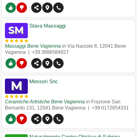
Slava Massaggi
Massaggi Bene Vagienna
in
Via Narzole 8
,
12041
Bene
Vagienna
|
+39 3886584927
Messori Snc
Ceramiche Artistiche Bene Vagienna
in
Frazione San
Bernardo 131
,
12041
Bene Vagienna
|
+39 0172654331
Naturalmente Centro Olistico di Sabrina