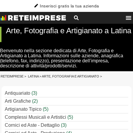
Inserisci gratis la tua azienda
Arte, Fotografia e Artigianato a Latina
Benvenuto nella sezione dedicata di Arte, Fotografia e
Artigianato a Latina. Informazioni sulle aziende, anagrafica
(telefono, fax, indirizzo), presentazione dell'impresa,
descrizione di attività/prodotti/servizi.
RETEIMPRESE
>
LATINA
>
ARTE, FOTOGRAFIA E ARTIGIANATO
>
Antiquariato
(3)
Arti Grafiche
(2)
Artigianato Tipico
(5)
Complessi Musicali e Artistici
(5)
Cornici ed Aste - Dettaglio
(3)