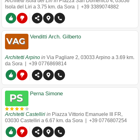
Architetti Isola del Liri in
Piazza San Domenico 4
,
03036
Isola del Liri
a 3.75 km. da Sora |
+39 3389074882
Venditti Arch. Gilberto
Architetti Arpino
in
Via Pagliare 2
,
03033
Arpino
a 3.69 km.
da Sora |
+39 0776869814
Perna Simone
Architetti Castelliri
in
Piazza Vittorio Emanuele III FR
,
03030
Castelliri
a 6.67 km. da Sora |
+39 0776807254