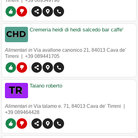
Tirreni
|
+39 089349796
Cremeria heidi di heidi salcedo bar caffe'
Alimentari in
Via avallone canonico 21
,
84013
Cava de'
Tirreni
|
+39 089441705
Taiano roberto
Alimentari in
Via talamo e. 71
,
84013
Cava de' Tirreni
|
+39 089464428