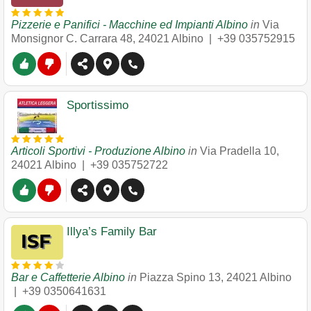
Pizzerie e Panifici - Macchine ed Impianti Albino
in
Via
Monsignor C. Carrara 48
,
24021
Albino
|
+39 035752915
Sportissimo
Articoli Sportivi - Produzione Albino
in
Via Pradella 10
,
24021
Albino
|
+39 035752722
Illya’s Family Bar
Bar e Caffetterie Albino
in
Piazza Spino 13
,
24021
Albino
|
+39 0350641631