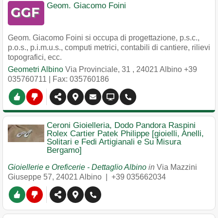
Geom. Giacomo Foini
Geom. Giacomo Foini si occupa di progettazione, p.s.c.,
p.o.s., p.i.m.u.s., computi metrici, contabili di cantiere, rilievi
topografici, ecc.
Geometri Albino
Via Provinciale, 31
,
24021
Albino
+39
035760711
| Fax: 035760186
Ceroni Gioielleria, Dodo Pandora Raspini
Rolex Cartier Patek Philippe [gioielli, Anelli,
Solitari e Fedi Artigianali e Su Misura
Bergamo]
Gioiellerie e Oreficerie - Dettaglio Albino
in
Via Mazzini
Giuseppe 57
,
24021
Albino
|
+39 035662034