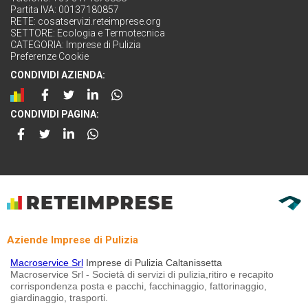
Partita IVA: 00137180857
RETE:
cosatservizi.reteimprese.org
SETTORE:
Ecologia e Termotecnica
CATEGORIA:
Imprese di Pulizia
Preferenze Cookie
CONDIVIDI AZIENDA:
CONDIVIDI PAGINA:
Aziende Imprese di Pulizia
Macroservice Srl
Imprese di Pulizia Caltanissetta
Macroservice Srl - Società di servizi di pulizia,ritiro e recapito
corrispondenza posta e pacchi, facchinaggio, fattorinaggio,
giardinaggio, trasporti.