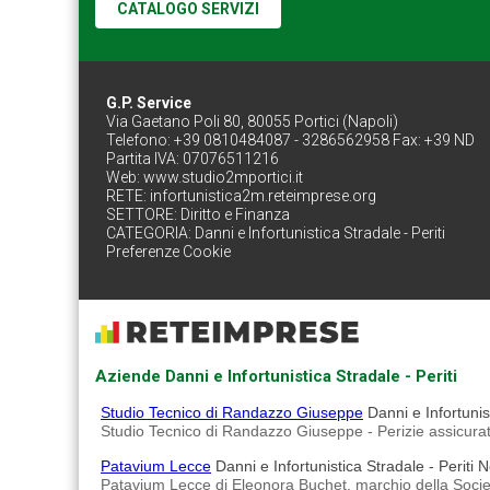
CATALOGO SERVIZI
G.P. Service
Via Gaetano Poli 80, 80055 Portici (Napoli)
Telefono: +39 0810484087 - 3286562958 Fax: +39 ND
Partita IVA: 07076511216
Web:
www.studio2mportici.it
RETE:
infortunistica2m.reteimprese.org
SETTORE:
Diritto e Finanza
CATEGORIA:
Danni e Infortunistica Stradale - Periti
Preferenze Cookie
Aziende Danni e Infortunistica Stradale - Periti
Studio Tecnico di Randazzo Giuseppe
Danni e Infortunis
Studio Tecnico di Randazzo Giuseppe - Perizie assicurative
Patavium Lecce
Danni e Infortunistica Stradale - Periti N
Patavium Lecce di Eleonora Buchet, marchio della Societ