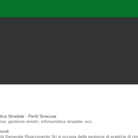
tica Stradale - Periti Siracusa
, gestione sinistri, infortunistica stradale, ecc.
ovoli
à Generale Risarcimento Srl si occupa della gestione di pratiche di ri