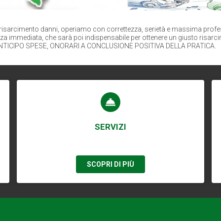
 risarcimento danni, operiamo con correttezza, serietà e massima professi
za immediata, che sarà poi indispensabile per ottenere un giusto risarc
N ANTICIPO SPESE, ONORARI A CONCLUSIONE POSITIVA DELLA PRATICA.
SERVIZI
SCOPRI DI PIÙ