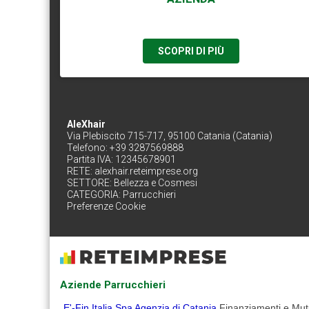
SCOPRI DI PIÙ
AleXhair
Via Plebiscito 715-717, 95100 Catania (Catania)
Telefono: +39 3287569888
Partita IVA: 12345678901
RETE:
alexhair.reteimprese.org
SETTORE:
Bellezza e Cosmesi
CATEGORIA:
Parrucchieri
Preferenze Cookie
Aziende Parrucchieri
E'-Fin Italia Spa Agenzia di Catania
Finanziamenti e Mut