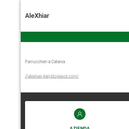
AleXhiar
Parrucchieri a Catania
//alexhair-italy.blogspot.com/
AZIENDA