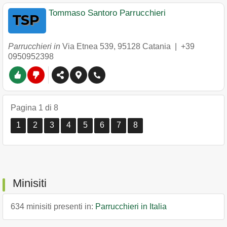
Tommaso Santoro Parrucchieri
Parrucchieri in
Via Etnea 539
,
95128
Catania
|
+39
0950952398
Pagina 1 di 8
1
2
3
4
5
6
7
8
Minisiti
634 minisiti presenti in:
Parrucchieri in Italia