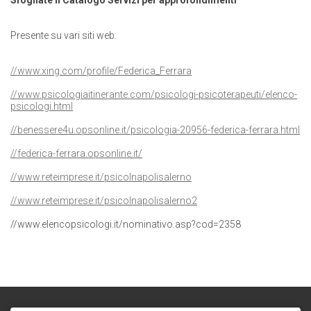
Sfogliate il Catalogo Servizi per approfondimenti
Presente su vari siti web:
//www.xing.com/profile/Federica_Ferrara
//www.psicologiaitinerante.com/psicologi-psicoterapeuti/elenco-
psicologi.html
//benessere4u.opsonline.it/psicologia-20956-federica-ferrara.html
//federica-ferrara.opsonline.it/
//www.reteimprese.it/psicolnapolisalerno
//www.reteimprese.it/psicolnapolisalerno2
//www.elencopsicologi.it/nominativo.asp?cod=2358