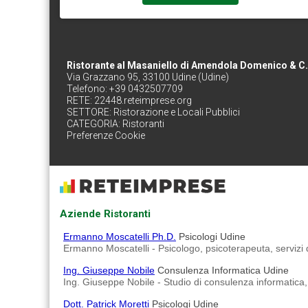
Ristorante al Masaniello di Amendola Domenico & C.
Via Grazzano 95, 33100 Udine (Udine)
Telefono: +39 0432507709
RETE:
22448.reteimprese.org
SETTORE:
Ristorazione e Locali Pubblici
CATEGORIA:
Ristoranti
Preferenze Cookie
Aziende Ristoranti
Ermanno Moscatelli Ph.D.
Psicologi Udine
Ermanno Moscatelli - Psicologo, psicoterapeuta, servizi di 
Ing. Giuseppe Nobile
Consulenza Informatica Udine
Ing. Giuseppe Nobile - Studio di consulenza informatica,
Dott. Patrick Moretti
Psicologi Udine