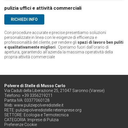
pulizia uffici e attività commerciali
RICHIEDI INFO
Con procedure accurate e precise presentiamo soluzioni
personalizzate in linea con le esigenze di efficienza e
professionalità del cliente, per rendere gli
spazi di lavoro ben puliti
e qualitativamente migliori
. Operiamo fuori dall'orario di
apertura, garantendo all'azienda la massima operatività della
propria attività commerciale
Polvere di Stelle di Musso Carlo
Via Caduti della Liberazione 25, 21047 Saronno (Varese)
Telefono: +39 3356219211
Partita IVA: 03377060128
Web:
www.puliziepolveredistelle.it
RETE:
puliziepolveredistelle.reteimprese.org
SETTORE:
Ecologia e Termotecnica
CATEGORIA:
Imprese di Pulizia
Preferenze Cookie