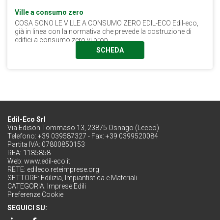
Ville a consumo zero
COSA SONO LE VILLE A CONSUMO ZERO EDIL-ECO Edil-eco,
già in linea con la normativa che prevede la costruzione di
edifici a consumo zero vi prop...
SCHEDA
Edil-Eco Srl
Via Edison Tommaso 13, 23875 Osnago (Lecco)
Telefono: +39 039587327 - Fax: +39 0399520084
Partita IVA: 07800850153
REA: 1185858
Web:
www.edil-eco.it
RETE:
edileco.reteimprese.org
SETTORE:
Edilizia, Impiantistica e Materiali
CATEGORIA:
Imprese Edili
Preferenze Cookie
SEGUICI SU: