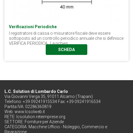
Verificazioni Periodiche
l registratore di cassa o misuratore fiscale deve essere
sottoposto ad un controllo periodico annuale che si definisce
VERIFICA PERIODICA . La richies...
SCHEDA
L.C. Solution di Lombardo Carlo
Via Giovanni Verga 35, 91011 Alcamo (Trapani)
Telefono: +39 09241915534 Fax: +39 09241916534
Partita IVA: 02286360819
Web:
www.lcsolweb.it
RETE:
lcsolution.reteimprese.org
SETTORE:
Forniture per Aziende
CATEGORIA:
Macchine Ufficio - Noleggio, Commercio e
Riparazione