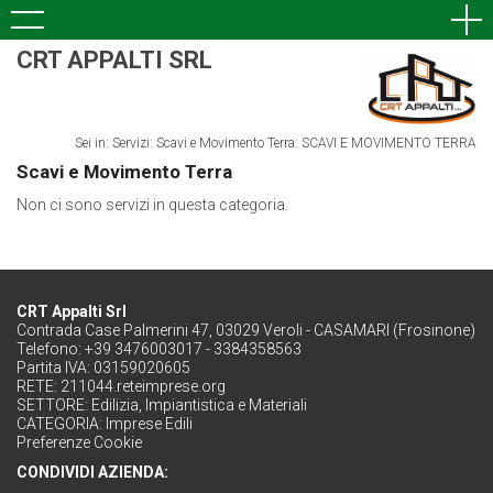
CRT APPALTI SRL
Sei in: Servizi: Scavi e Movimento Terra: SCAVI E MOVIMENTO TERRA
Scavi e Movimento Terra
Non ci sono servizi in questa categoria.
CRT Appalti Srl
Contrada Case Palmerini 47, 03029 Veroli - CASAMARI (Frosinone)
Telefono: +39 3476003017 - 3384358563
Partita IVA: 03159020605
RETE:
211044.reteimprese.org
SETTORE:
Edilizia, Impiantistica e Materiali
CATEGORIA:
Imprese Edili
Preferenze Cookie
CONDIVIDI AZIENDA: