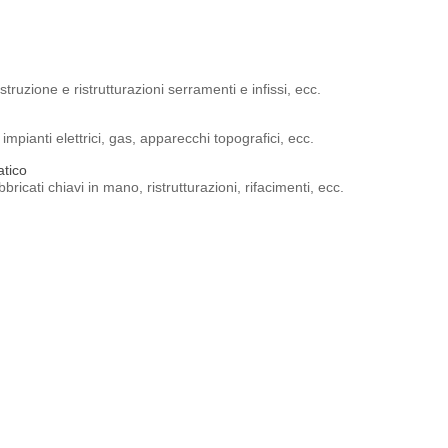
ruzione e ristrutturazioni serramenti e infissi, ecc.
impianti elettrici, gas, apparecchi topografici, ecc.
atico
icati chiavi in mano, ristrutturazioni, rifacimenti, ecc.
 Bellinzago Novarese (NO).
, specializzandosi nei settori della ristrutturazione privata e commercia