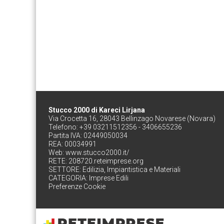
Stucco 2000 di Kareci Lirjana
Via Crocetta 16, 28043 Bellinzago Novarese (Novara)
Telefono: +39 03211512356 - 3406655236
Partita IVA: 02449050034
REA: 00034991
Web:
www.stucco2000.it/
RETE:
208720.reteimprese.org
SETTORE:
Edilizia, Impiantistica e Materiali
CATEGORIA:
Imprese Edili
Preferenze Cookie