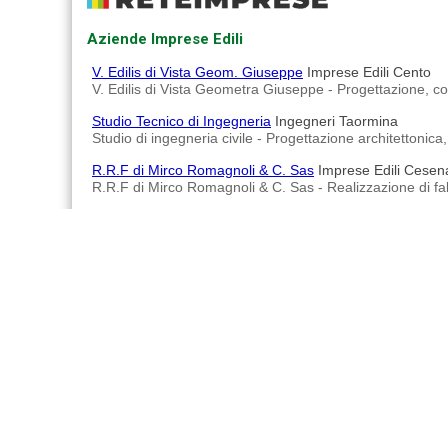
Aziende Imprese Edili
V. Edilis di Vista Geom. Giuseppe
Imprese Edili Cento
V. Edilis di Vista Geometra Giuseppe - Progettazione, cost
Studio Tecnico di Ingegneria
Ingegneri Taormina
Studio di ingegneria civile - Progettazione architettonica, 
R.R.F di Mirco Romagnoli & C. Sas
Imprese Edili Cesen
R.R.F di Mirco Romagnoli & C. Sas - Realizzazione di fabbr
Arch. Massimo Ugazzi
Architetti Cameri
Arch. Massimo Ugazzi esercita la propria professione a
Arco.Cinque Srl
Imprese Edili Lodi
Arco.Cinque Srl - Impresa che opera nell'edilizia dal 2005
Advertisements