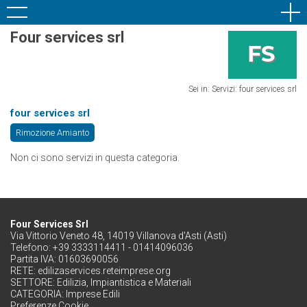
Four services srl
Sei in: Servizi: four services srl
four services srl
Rimozione Amianto
Non ci sono servizi in questa categoria.
Four Services Srl
Via Vittorio Veneto 48, 14019 Villanova d'Asti (Asti)
Telefono: +39 3333114411 - 01414096036
Partita IVA: 01603690056
RETE:
edilizaservices.reteimprese.org
SETTORE:
Edilizia, Impiantistica e Materiali
CATEGORIA:
Imprese Edili
Preferenze Cookie