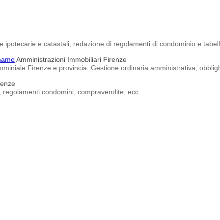
 ipotecarie e catastali, redazione di regolamenti di condominio e tabelle
nnamo
Amministrazioni Immobiliari Firenze
iale Firenze e provincia. Gestione ordinaria amministrativa, obblighi 
renze
, regolamenti condomini, compravendite, ecc.
ari, gestioni proprietà di ambienti commerciali, civili, industriali, ecc.
biliare, associata FIMAA a Firenze.