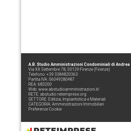
A.B. Studio Amministrazioni Condominiali di Andrea
Via XX Settembre 78, 50129 Firenze (Firenze)
Telefono: +39 3384820363
Partita IVA: 06049280487
REA: 683200
Web:
www.abstudioamministrazioni.it/
RETE:
abstudio.reteimprese.org
SETTORE:
Edilizia, Impiantistica e Materiali
CATEGORIA:
Amministrazioni Immobiliari
Preferenze Cookie