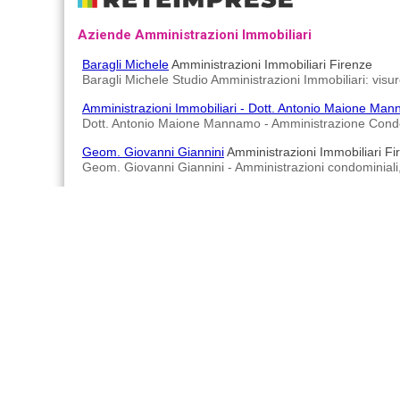
Aziende Amministrazioni Immobiliari
Baragli Michele
Amministrazioni Immobiliari Firenze
Baragli Michele Studio Amministrazioni Immobiliari: visure
Amministrazioni Immobiliari - Dott. Antonio Maione Ma
Dott. Antonio Maione Mannamo - Amministrazione Condomin
Geom. Giovanni Giannini
Amministrazioni Immobiliari Fi
Geom. Giovanni Giannini - Amministrazioni condominiali
Ciappi Francesca
Amministrazioni Immobiliari Firenze
Ciappi Francesca - Amministrazioni condominiali e immobili
Immobiliarcasa
Agenzie Immobiliari Firenze
Immobiliarcasa è un'azienda che opera nel settore immo
Advertisements