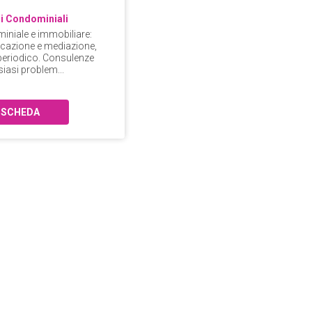
i Condominiali
niale e immobiliare:
icazione e mediazione,
eriodico. Consulenze
siasi problem...
SCHEDA