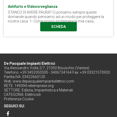
Antifurto e Videosrveglianza
STANCO DI AVERE PAURA? Ci poniamo sempre queste
domande quando pensiamo ad un modo per proteggere la
nostra casa: 1- Come posso proteggere la mia casa...
SCHEDA
De Pasquale Impianti Elettrici
Via Alessandro Volta 2/7, 21050 Bisuschio (Varese)
Telefono: +39 3453350500 - 3406734164 Fax: +39 03321570920
Partita IVA: 03422660120
Web:
www.depasqualeimpiantielettrici.com
RETE:
149394.reteimprese.org
SETTORE:
Edilizia, Impiantistica e Materiali
CATEGORIA:
Elettricisti
Preferenze Cookie
SEGUICI SU: