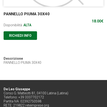
PANNELLO PIUMA 30X40
18.00
€
Disponibilità:
ALTA
RICHIEDI INFO
Descrizione
PANNELLO PIUMA 30X40
De Leo Giuseppe
Corso G. Matteotti 81, 04100 Latina (Latina)
Telefono: +39 3337702172
Partita IVA: 02392750598
RETE:
219822.reteimprese.org