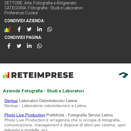
SETTORE:
Arte, Fotografia e Artigianato
CATEGORIA:
Fotografia - Studi e Laboratori
Preferenze Cookie
CONDIVIDI AZIENDA:
CONDIVIDI PAGINA:
Aziende Fotografia - Studi e Laboratori
Dentup
Laboratori Odontotecnici Latina
Dentup - Laboratorio odontotecnico a Latina.
Photo Live Production
Pubblicità - Fotografia Servizi Latina
Photo Live Production è un'agenzia che si occupa di fotografia,
comunicazione, management e dispone di attori per cinema, spot
televisivi e modelle, ecc.